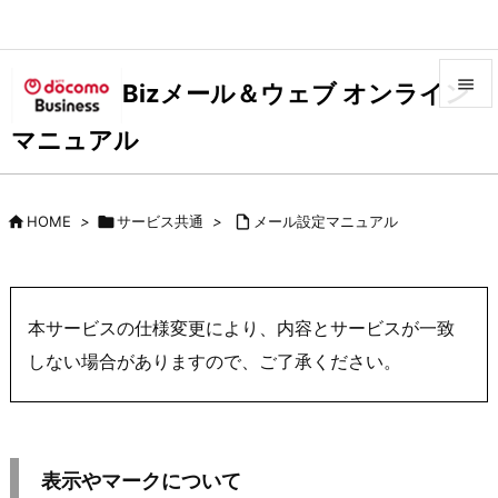

Bizメール＆ウェブ オンライン

マニュアル
メニュ

サイド

HOME
>

サービス共通
>

メール設定マニュアル

前へ

次へ
本サービスの仕様変更により、内容とサービスが一致

しない場合がありますので、ご了承ください。
検索
表示やマークについて