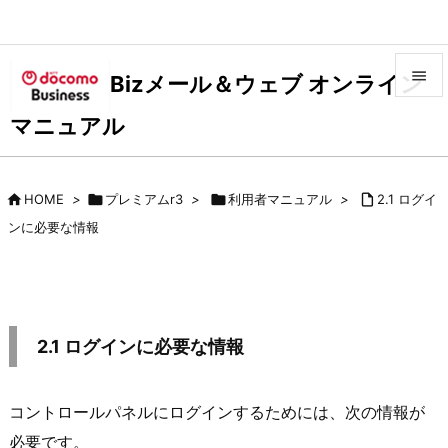

Bizメール＆ウェブ オンライン

マニュアル
メニュ

サイド

HOME
>

プレミアムr3
>

利用者マニュアル
>

2.1 ログイ

ンに必要な情報
前へ

次へ

検索
2.1 ログインに必要な情報
コントロールパネルにログインするためには、次の情報が
必要です。