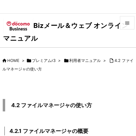

Bizメール＆ウェブ オンライン

マニュアル
メニュ

サイド

HOME
>

プレミアムr3
>

利用者マニュアル
>

4.2 ファイ

ルマネージャの使い方
前へ

次へ

検索
4.2 ファイルマネージャの使い方
4.2.1 ファイルマネージャの概要