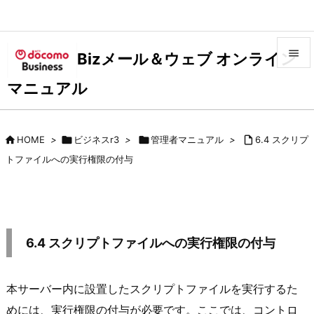

Bizメール＆ウェブ オンライン

マニュアル
メニュ

サイド

HOME
>

ビジネスr3
>

管理者マニュアル
>

6.4 スクリプ

トファイルへの実行権限の付与
前へ

次へ

検索
6.4 スクリプトファイルへの実行権限の付与
本サーバー内に設置したスクリプトファイルを実行するた
めには、実行権限の付与が必要です。ここでは、コントロ