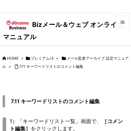

Bizメール＆ウェブ オンライン

マニュアル
メニュ

サイド

HOME
>

プレミアムr3
>

メール監査アーカイブ 設定マニュア

ル
>

7.11 キーワードリストのコメント編集
前へ

次へ

検索
7.11 キーワードリストのコメント編集
1）「キーワードリスト一覧」画面で、
［コメン
ト編集］
をクリックします。